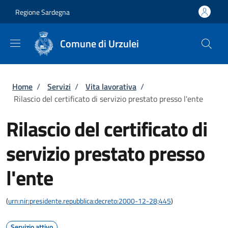
Salta al contenuto principale
Skip to footer content
Regione Sardegna
Comune di Urzulei
Briciole di pane
Home
/
Servizi
/
Vita lavorativa
/
Rilascio del certificato di servizio prestato presso l'ente
Rilascio del certificato di
servizio prestato presso
l'ente
(
urn:nir:presidente.repubblica:decreto:2000-12-28;445
)
Servizio attivo