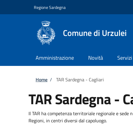
Salta al contenuto principale
Skip to footer content
Regione Sardegna
Comune di Urzulei
Amministrazione
Novità
Servizi
Briciole di pane
Home
/
TAR Sardegna - Cagliari
TAR Sardegna - Ca
Il TAR ha competenza territoriale regionale e sede n
Regioni, in centri diversi dal capoluogo.