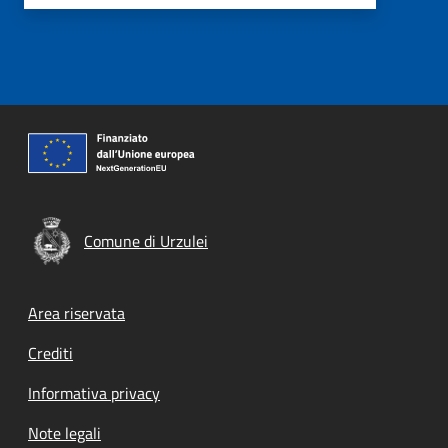
Comune di Urzulei
Footer menu
Area riservata
Crediti
Informativa privacy
Note legali