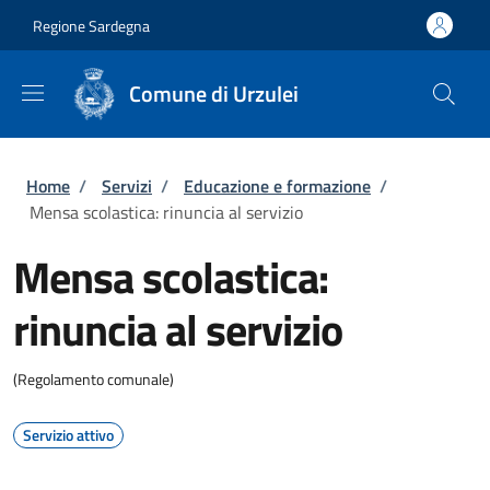
Salta al contenuto principale
Skip to footer content
Regione Sardegna
Comune di Urzulei
Briciole di pane
Home
/
Servizi
/
Educazione e formazione
/
Mensa scolastica: rinuncia al servizio
Mensa scolastica:
rinuncia al servizio
(Regolamento comunale)
Servizio attivo