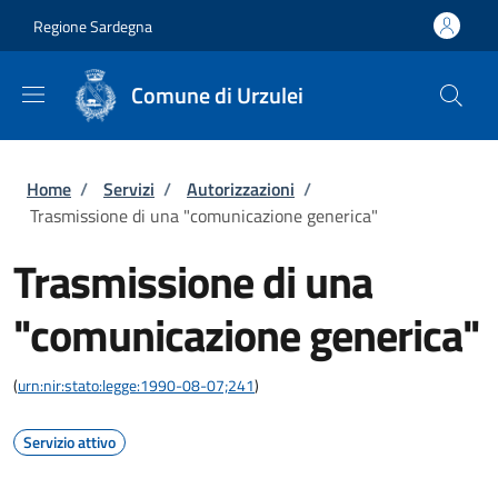
Salta al contenuto principale
Skip to footer content
Regione Sardegna
Comune di Urzulei
Briciole di pane
Home
/
Servizi
/
Autorizzazioni
/
Trasmissione di una "comunicazione generica"
Trasmissione di una
"comunicazione generica"
(
urn:nir:stato:legge:1990-08-07;241
)
Servizio attivo