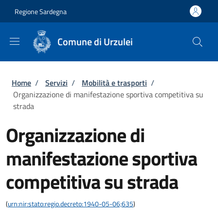
Salta al contenuto principale
Skip to footer content
Regione Sardegna
Comune di Urzulei
Briciole di pane
Home
/
Servizi
/
Mobilità e trasporti
/
Organizzazione di manifestazione sportiva competitiva su
strada
Organizzazione di
manifestazione sportiva
competitiva su strada
(
urn:nir:stato:regio.decreto:1940-05-06;635
)