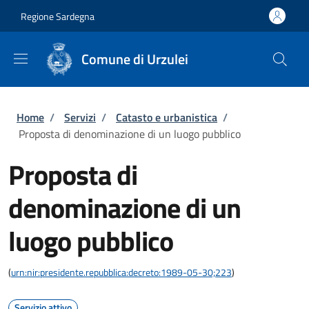
Salta al contenuto principale
Skip to footer content
Regione Sardegna
Comune di Urzulei
Briciole di pane
Home
/
Servizi
/
Catasto e urbanistica
/
Proposta di denominazione di un luogo pubblico
Proposta di
denominazione di un
luogo pubblico
(
urn:nir:presidente.repubblica:decreto:1989-05-30;223
)
Servizio attivo