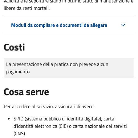
validità e le sepolture siano in ottimo stato di manutenzione e
libere da resti mortali.
Moduli da compilare e documenti da allegare
Costi
Tipo di pagamento
Importo
La presentazione della pratica non prevede alcun
pagamento
Cosa serve
Per accedere al servizio, assicurati di avere:
SPID (sistema pubblico di identità digitale), carta
d’identità elettronica (CIE) o carta nazionale dei servizi
(CNS)