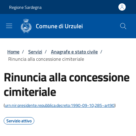
Salta al contenuto principale
Skip to footer content
Regione Sardegna
Comune di Urzulei
Briciole di pane
Home
/
Servizi
/
Anagrafe e stato civile
/
Rinuncia alla concessione cimiteriale
Rinuncia alla concessione
cimiteriale
(
urn:nir:presidente.repubblica:decreto:1990-09-10;285~art90
)
Servizio attivo