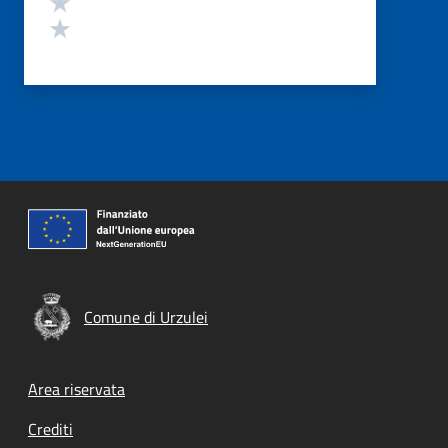
Valuta 1 stelle su 5
Comune di Urzulei
Footer menu
Area riservata
Crediti