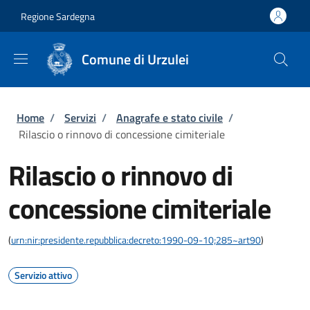
Salta al contenuto principale
Skip to footer content
Regione Sardegna
Comune di Urzulei
Briciole di pane
Home
/
Servizi
/
Anagrafe e stato civile
/
Rilascio o rinnovo di concessione cimiteriale
Rilascio o rinnovo di
concessione cimiteriale
(
urn:nir:presidente.repubblica:decreto:1990-09-10;285~art90
)
Servizio attivo