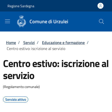
Salta al contenuto principale
Skip to footer content
Regione Sardegna
Comune di Urzulei
Briciole di pane
Home
/
Servizi
/
Educazione e formazione
/
Centro estivo: iscrizione al servizio
Centro estivo: iscrizione al
servizio
(Regolamento comunale)
Servizio attivo