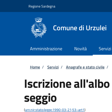
Salta al contenuto principale
Skip to footer content
Regione Sardegna
Comune di Urzulei
Amministrazione
Novità
Servizi
Briciole di pane
Home
/
Servizi
/
Anagrafe e stato civile
/
Iscrizione all'albo
seggio
(
urn:nir:stato:legge:1990-03-21;53~art1
)