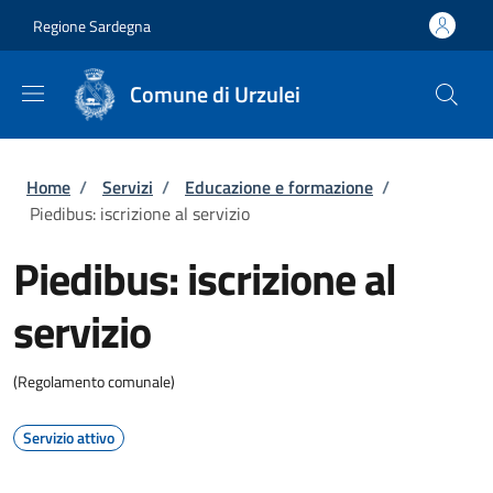
Salta al contenuto principale
Skip to footer content
Regione Sardegna
Comune di Urzulei
Briciole di pane
Home
/
Servizi
/
Educazione e formazione
/
Piedibus: iscrizione al servizio
Piedibus: iscrizione al
servizio
(Regolamento comunale)
Servizio attivo