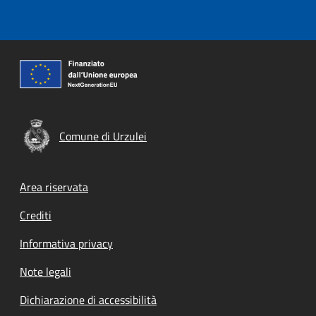
Comune di Urzulei
Footer menu
Area riservata
Crediti
Informativa privacy
Note legali
Dichiarazione di accessibilità