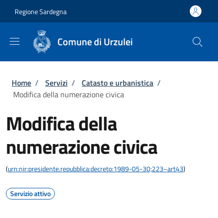
Salta al contenuto principale
Skip to footer content
Regione Sardegna
Comune di Urzulei
Briciole di pane
Home
/
Servizi
/
Catasto e urbanistica
/
Modifica della numerazione civica
Modifica della
numerazione civica
(
urn:nir:presidente.repubblica:decreto:1989-05-30;223~art43
)
Servizio attivo