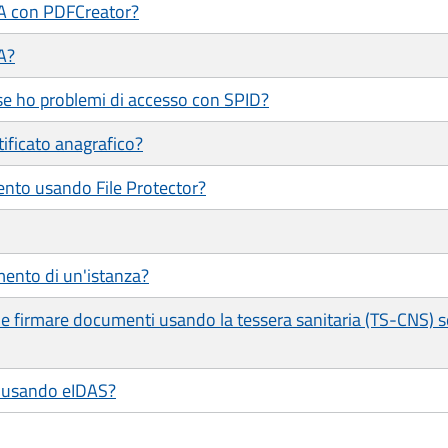
/A con PDFCreator?
A?
se ho problemi di accesso con SPID?
tificato anagrafico?
ento usando File Protector?
mento di un'istanza?
e e firmare documenti usando la tessera sanitaria (TS-CNS) 
le usando eIDAS?