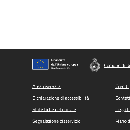
Comune di Ur
Footer menu
Area riservata
Crediti
Dichiarazione di accessibilità
Contatt
Statistiche del portale
Leggi l
Segnalazione disservizio
Piano d