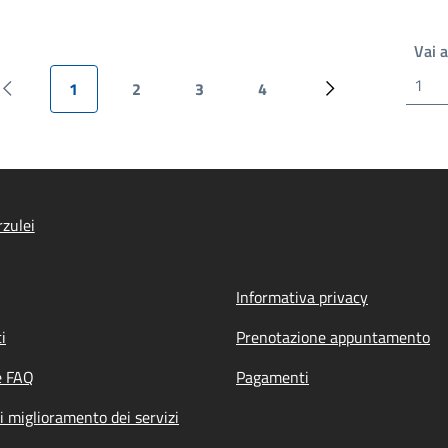
Vai 
1
2
3
4
Pagina precedente
Pagina attuale
Pagina
Pagina
Pagina
Pagina successiv
zulei
Informativa privacy
i
Prenotazione appuntamento
e FAQ
Pagamenti
i miglioramento dei servizi