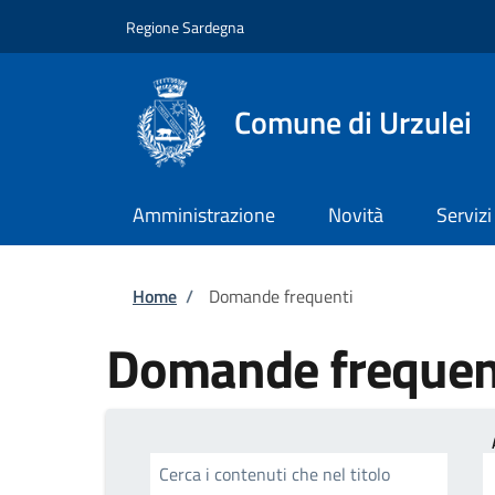
Salta al contenuto principale
Skip to footer content
Regione Sardegna
Comune di Urzulei
Amministrazione
Novità
Servizi
Briciole di pane
Home
/
Domande frequenti
Domande frequen
Cerca i contenuti che nel titolo