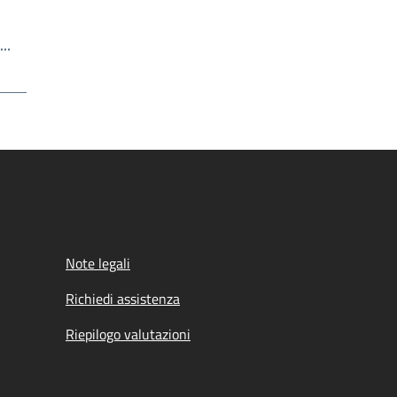
Scrivi il numero della pagina a cui andare
a…
a
Note legali
Richiedi assistenza
Riepilogo valutazioni