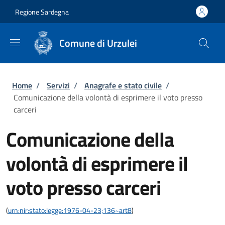
Salta al contenuto principale
Skip to footer content
Regione Sardegna
Comune di Urzulei
Briciole di pane
Home
/
Servizi
/
Anagrafe e stato civile
/
Comunicazione della volontà di esprimere il voto presso
carceri
Comunicazione della
volontà di esprimere il
voto presso carceri
(
urn:nir:stato:legge:1976-04-23;136~art8
)