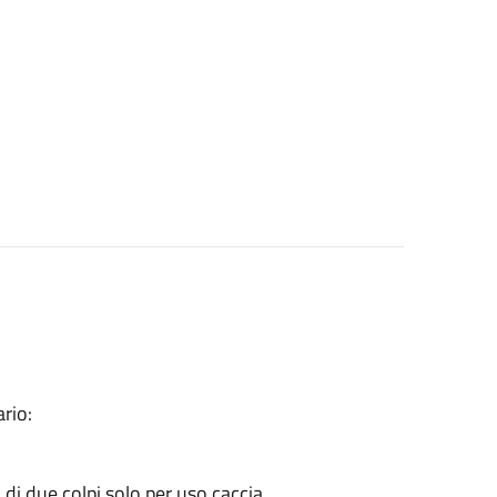
rio:
ù di due colpi solo per uso caccia