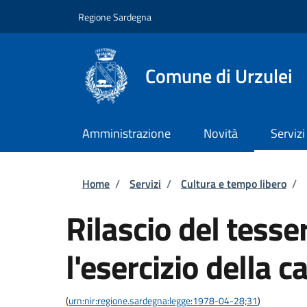
Salta al contenuto principale
Skip to footer content
Regione Sardegna
Comune di Urzulei
Amministrazione
Novità
Servizi
Briciole di pane
Home
/
Servizi
/
Cultura e tempo libero
/
Rilascio del tesse
l'esercizio della c
(
urn:nir:regione.sardegna:legge:1978-04-28;31
)