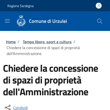
Salta al contenuto principale
Skip to footer content
Regione Sardegna
Comune di Urzulei
Briciole di pane
Home
/
Tempo libero, sport e cultura
/
Chiedere la concessione di spazi di proprietà
dell'Amministrazione
Chiedere la concessione
di spazi di proprietà
dell'Amministrazione
Condividi