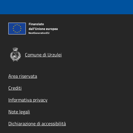
Comune di Urzulei
Footer menu
Area riservata
Crediti
Informativa privacy
Note legali
Dichiarazione di accessibilità