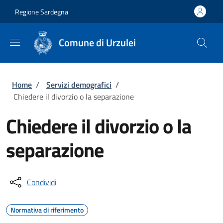
Salta al contenuto principale
Skip to footer content
Regione Sardegna
Comune di Urzulei
Briciole di pane
Home
/
Servizi demografici
/
Chiedere il divorzio o la separazione
Chiedere il divorzio o la
separazione
Condividi
Normativa di riferimento