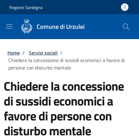
Salta al contenuto principale
Skip to footer content
Regione Sardegna
Comune di Urzulei
Briciole di pane
Home
/
Servizi sociali
/
Chiedere la concessione di sussidi economici a favore di
persone con disturbo mentale
Chiedere la concessione
di sussidi economici a
favore di persone con
disturbo mentale